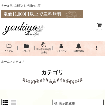
ナチュラル雑貨とお洋服のお店
カート
客注取り寄せ品
アイテム
ブランド
マイページ
陽氣屋SNS
（余剰）
ホーム
>
カテゴリ
カテゴリ
表示順変更
閉じる