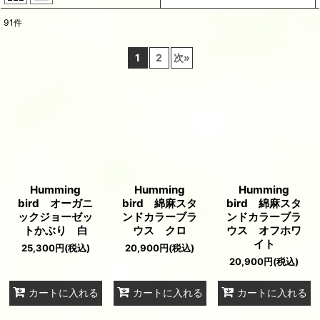
91
件
表示数
:
1
2
次
»
並び順
:
絞り込む
Humming
Humming
Humming
bird オーガニ
bird 綿麻スタ
bird 綿麻スタ
ックジョーゼッ
ンドカラーブラ
ンドカラーブラ
トかぶり 白
ウス クロ
ウス オフホワ
イト
25,300
円
(税込)
20,900
円
(税込)
20,900
円
(税込)
カートに入れる
カートに入れる
カートに入れる