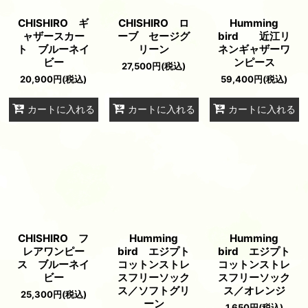
CHISHIRO ギ
CHISHIRO ロ
Humming
ャザースカー
ーブ セージグ
bird 近江リ
ト ブルーネイ
リーン
ネンギャザーワ
ビー
ンピース
27,500
円
(税込)
20,900
円
(税込)
59,400
円
(税込)
カートに入れる
カートに入れる
カートに入れる
CHISHIRO フ
Humming
Humming
レアワンピー
bird エジプト
bird エジプト
ス ブルーネイ
コットンストレ
コットンストレ
ビー
スフリーソック
スフリーソック
ス／ソフトグリ
ス／オレンジ
25,300
円
(税込)
ーン
1,650
円
(税込)