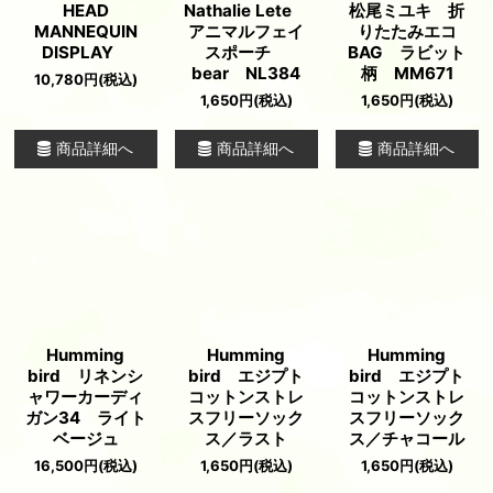
HEAD
Nathalie Lete
松尾ミユキ 折
MANNEQUIN
アニマルフェイ
りたたみエコ
DISPLAY
スポーチ
BAG ラビット
bear NL384
柄 MM671
10,780
円
(税込)
1,650
円
(税込)
1,650
円
(税込)
商品詳細へ
商品詳細へ
商品詳細へ
Humming
Humming
Humming
bird リネンシ
bird エジプト
bird エジプト
ャワーカーディ
コットンストレ
コットンストレ
ガン34 ライト
スフリーソック
スフリーソック
ベージュ
ス／ラスト
ス／チャコール
16,500
円
(税込)
1,650
円
(税込)
1,650
円
(税込)