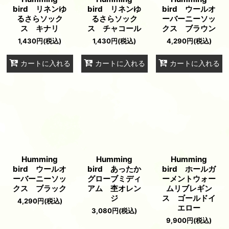
bird リネンゆ
bird リネンゆ
bird ウールオ
るさらソック
るさらソック
ーバーニーソッ
ス キナリ
ス チャコール
クス ブラウン
1,430
円
(税込)
1,430
円
(税込)
4,290
円
(税込)
カートに入れる
カートに入れる
カートに入れる
Humming
Humming
Humming
bird ウールオ
bird あったか
bird ホールガ
ーバーニーソッ
グローブミディ
ーメントウォー
クス ブラック
アム 杢オレン
ムリブレギン
ジ
ス ゴールドイ
4,290
円
(税込)
エロー
3,080
円
(税込)
9,900
円
(税込)