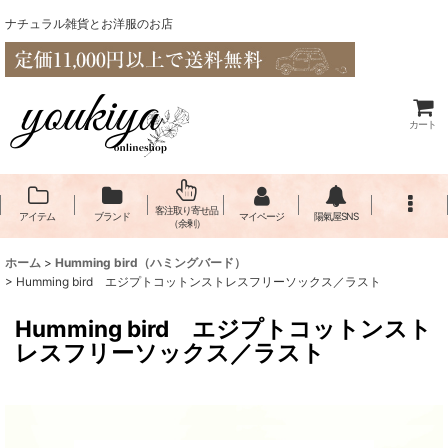
ナチュラル雑貨とお洋服のお店
カート
客注取り寄せ品
アイテム
ブランド
マイページ
陽氣屋SNS
（余剰）
ホーム
>
Humming bird（ハミングバード）
>
Humming bird エジプトコットンストレスフリーソックス／ラスト
Humming bird エジプトコットンスト
レスフリーソックス／ラスト