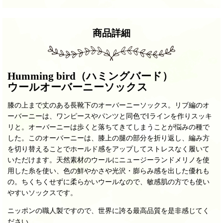
商品詳細
Humming bird（ハミングバード）
ウールオーバーニーソックス
膝の上まで丈のある長靴下のオーバーニーソックス。リブ編のオ
ーバーニーは、ワンピースやパンツと同色でIラインを作りスッキ
リと。オーバーニーは歩くと落ちてきてしまうことが悩みの種で
した。このオーバーニーは、膝上の腿の部分を折り返し、編み方
を切り替えることでホールド感をアップしてストレスなく履いて
いただけます。天然素材のウールにニュージーランドメリノを使
用した糸を使い、色の鮮やかさや光沢・膨らみ感を出した優れも
の。ちくちくせずに柔らかいウールなので、敏感肌の方でも使い
やすいソックスです。
ニッポンの職人製ですので、世界に誇る最高品質を是非感じてく
だ
さい。