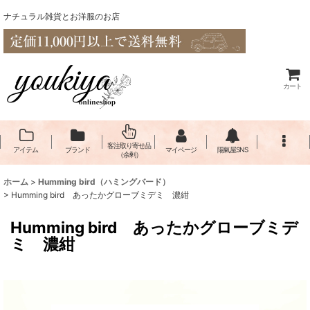
ナチュラル雑貨とお洋服のお店
カート
客注取り寄せ品
アイテム
ブランド
マイページ
陽氣屋SNS
（余剰）
ホーム
>
Humming bird（ハミングバード）
>
Humming bird あったかグローブミデミ 濃紺
Humming bird あったかグローブミデ
ミ 濃紺