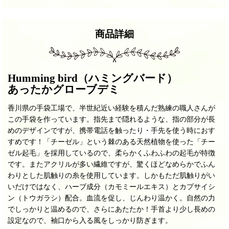
商品詳細
Humming bird（ハミングバード）
あったかグローブデミ
香川県の手袋工場で、
半世紀近い経験を積んだ熟練の職人さんが
この手袋を作っています。
指先まで隠れるような、指の部分が長
めのデザインですが、携帯電話を触ったり・手先を使う時におす
すめです！
「チーゼル」という棘のある天然植物を使った「チー
ゼル起毛」を採用しているので、柔らかくふわふわの起毛が特徴
です。また
アクリルが多い繊維ですが、驚くほどなめらかでふん
わりとした肌触りの糸を使用しています。
しかもただ肌触りがい
いだけではなく、
ハーブ成分（カモミールエキス）とカプサイシ
ン（トウガラシ）配合。
血流を促し、じんわり温かく。自然の力
でしっかりと温めるので、さらにあたたか！手首より少し長めの
設定なので、袖口から入る風をしっかり防ぎます。