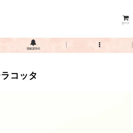
カート
陽氣屋SNS
テラコッタ