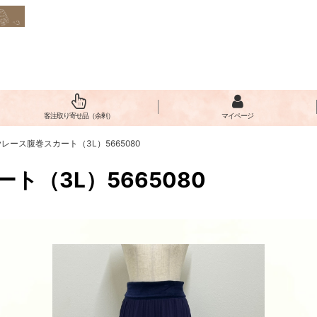
客注取り寄せ品（余剰）
マイページ
yレース腹巻スカート（3L）5665080
ト（3L）5665080