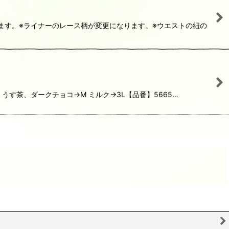
出来ます。※ライナーのレース柄が変更になります。※ウエストの紐の
うす茶、ダークチョコ→M ミルク→3L【品番】5665…