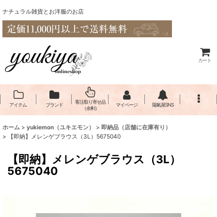
ナチュラル雑貨とお洋服のお店
カート
客注取り寄せ品
アイテム
ブランド
マイページ
陽氣屋SNS
（余剰）
ホーム
>
yukiemon（ユキエモン）
>
即納品（店舗に在庫有り）
>
【即納】メレンゲブラウス（3L）5675040
【即納】メレンゲブラウス（3L）
5675040