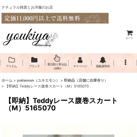
ナチュラル雑貨とお洋服のお店
カート
客注取り寄せ品
アイテム
ブランド
マイページ
陽氣屋SNS
（余剰）
ホーム
>
yukiemon（ユキエモン）
>
即納品（店舗に在庫有り）
>
【即納】Teddyレース腹巻スカート（M）5165070
【即納】Teddyレース腹巻スカート
（M）5165070