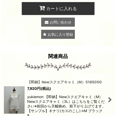
カートに入れる
お問い合わせ
お気に入り登録
関連商品
【即納】Newスクエアキャミ（M）5185050
7,920
円
(税込)
yukiemon 【即納】Newスクエアキャミ（M）
Newスクエアキャミ（3L）はこちらをご覧くだ
さい※前回から天幅狭め、前下がり上げてます。
【サンプル】キナリ(カスのこし)→M ブラック
&…