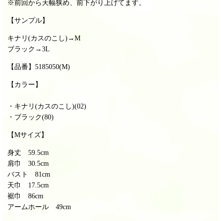
※前回から天幅狭め、前下がり上げてます。
【サンプル】
キナリ(カスのこし)→M
ブラック→3L
【品番】5185050(M)
【カラー】
・キナリ(カスのこし)(02)
・ブラック(80)
【Mサイズ】
身丈 59.5cm
肩巾 30.5cm
バスト 81cm
天巾 17.5cm
裾巾 86cm
アームホール 49cm