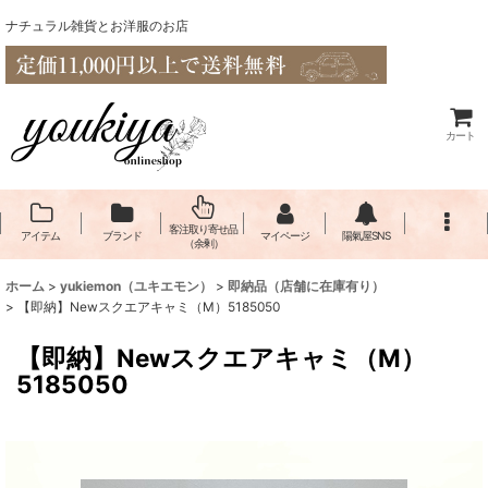
ナチュラル雑貨とお洋服のお店
カート
客注取り寄せ品
アイテム
ブランド
マイページ
陽氣屋SNS
（余剰）
ホーム
>
yukiemon（ユキエモン）
>
即納品（店舗に在庫有り）
>
【即納】Newスクエアキャミ（M）5185050
【即納】Newスクエアキャミ（M）
5185050