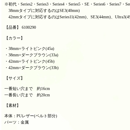
※初代・Series2・
Series3・
Series4・
Series5・SE・
Series6・
Series7・
Se
38mmタイプに対応するのはSE3(40mm)
42mmタイプに対応するのはSeries11(42mm)、SE3(44mm)、Ultra3(4
【品番】 6100290
【カラー】
・38mm×ライトピンク(45a)
・38mm×ダークブラウン(33a)
・42mm×ライトピンク(45b
)
・42mm×ダークブラウン(33b)
【サイズ】
一番短い穴まで 約16cm
一番長い穴まで 約20cm
【素材】
本体：PUレザー(ベルト部分)
パーツ：金属