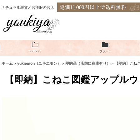
ナチュラル雑貨とお洋服のお店
アイテム
ブランド
ホーム
>
yukiemon（ユキエモン）
>
即納品（店舗に在庫有り）
>
【即納】こねこ
【即納】こねこ図鑑アップルウォ