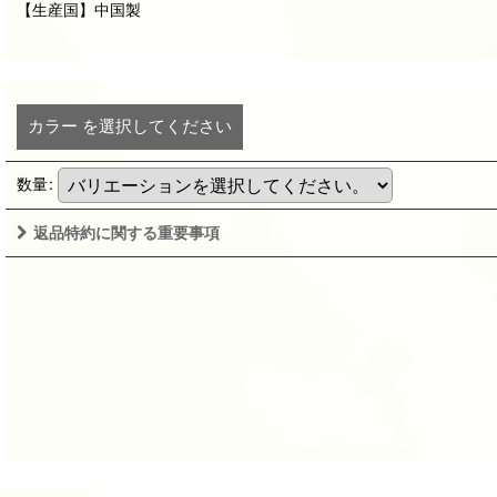
【生産国】中国製
カラー
を選択してください
数量
:
返品特約に関する重要事項