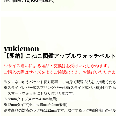
販売価格
:
12,100
円
(税込)
yukiemon
【即納
】こねこ図鑑アップルウォッチベル
※サイズ違いによる返品・交換はお受けいたしかねます。
ご購入の際はサイズをよくご確認のうえ、お選びいただきま
※クロネコゆうパケット便対応可。
ご自身で配送方法をご指定くだ
※
スライドレバー式
スプリング
バー仕様(スライド式バネ棒)対応であれば、
スマートウォッチにも取り付け可能です。
※38mmタイプ(40mm/41mm兼用
)
※42mmタイプ(44mm/45mm/49mm兼用)
※本商品の対応のラグ幅は22mmです。取付するラグ幅(腕時計のベ