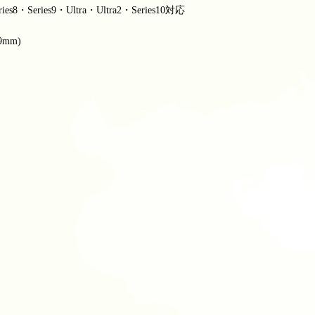
ries8・
Series9・Ultra・Ultra2・
Series10対応
9mm)