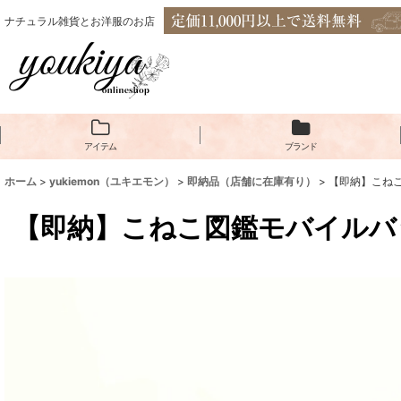
ナチュラル雑貨とお洋服のお店
アイテム
ブランド
ホーム
>
yukiemon（ユキエモン）
>
即納品（店舗に在庫有り）
>
【即納】こねこ
【即納】こねこ図鑑モバイルバッ