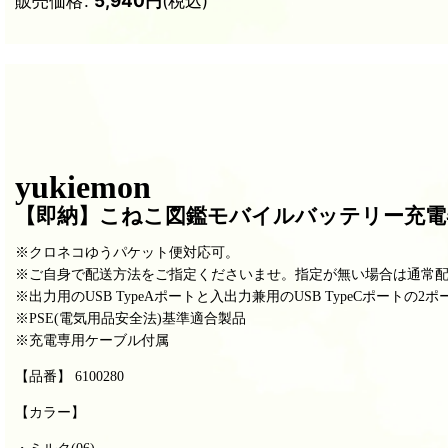
販売価格
:
5,940
円
(税込)
yukiemon
【即納
】こねこ図鑑モバイルバッテリー充電
※クロネコゆうパケット便対応可。
※ご自身で配送方法をご指定くださいませ。指定が無い場合は通常
※出力用のUSB TypeAポートと入出力兼用の
USB TypeCポートの2
※PSE(電気用品安全法)基準適合製品
※充電専用ケーブル付属
【品番】 6100280
【カラー】