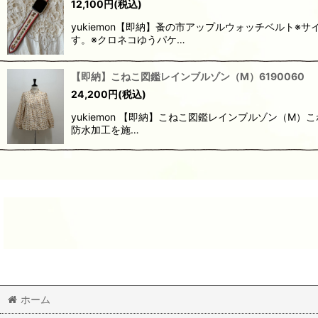
12,100
円
(税込)
yukiemon【即納】蚤の市アップルウォッチベル
す。※クロネコゆうパケ…
【即納】こねこ図鑑レインブルゾン（M）6190060
24,200
円
(税込)
yukiemon 【即納】こねこ図鑑レインブルゾン（M
防水加工を施…
ホーム