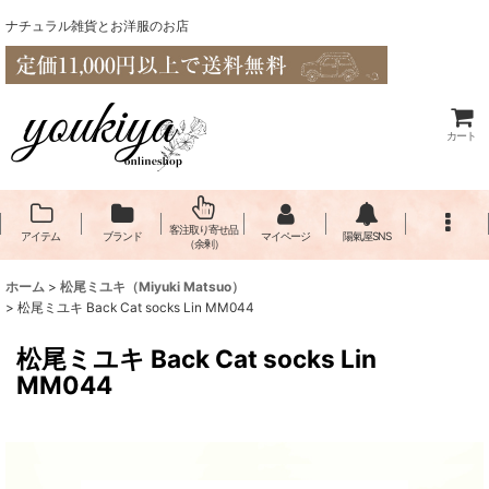
ナチュラル雑貨とお洋服のお店
カート
客注取り寄せ品
アイテム
ブランド
マイページ
陽氣屋SNS
（余剰）
ホーム
>
松尾ミユキ（Miyuki Matsuo）
>
松尾ミユキ Back Cat socks Lin MM044
松尾ミユキ Back Cat socks Lin
MM044