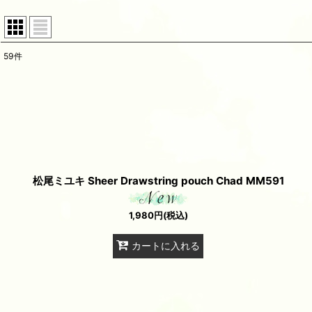
59
件
表示数
:
並び順
:
松尾ミユキ Sheer Drawstring pouch Chad MM591
1,980
円
(税込)
カートに入れる