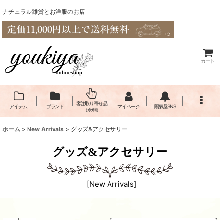
ナチュラル雑貨とお洋服のお店
カート
客注取り寄せ品
アイテム
ブランド
マイページ
陽氣屋SNS
（余剰）
ホーム
>
New Arrivals
>
グッズ&アクセサリー
グッズ&アクセサリー
[
New Arrivals
]