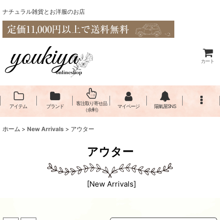
ナチュラル雑貨とお洋服のお店
カート
客注取り寄せ品
アイテム
ブランド
マイページ
陽氣屋SNS
（余剰）
ホーム
>
New Arrivals
>
アウター
アウター
[
New Arrivals
]