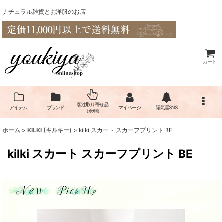
ナチュラル雑貨とお洋服のお店
カート
客注取り寄せ品
アイテム
ブランド
マイページ
陽氣屋SNS
（余剰）
ホーム
>
KILKI (キルキー)
>
kilki スカート スカーフプリント BE
kilki スカート スカーフプリント BE