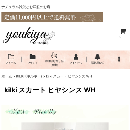
ナチュラル雑貨とお洋服のお店
カート
客注取り寄せ品
アイテム
ブランド
マイページ
陽氣屋SNS
（余剰）
ホーム
>
KILKI (キルキー)
>
kilki スカート ヒヤシンス WH
kilki スカート ヒヤシンス WH