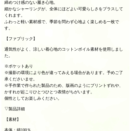
締めつけ感のない履き心地。
細かなシャーリングが、全体にほどよい
可愛らしさをプラスして
くれます。
ふわっと軽い素材感で、
季節を問わず心地よく楽しめる一枚で
す。
【ファブリック】
通気性がよく、涼しい着心地のコットンボイル素材を使用しまし
た。
※ポケットあり
※撮影の環境により色が違ってみえる場合があります。予めご了
承くださいませ。
※手作業で作られた製品のため、
版画のようにプリントずれや、
かすれが起こり
ひとつひとつ表情がちがいます。
個性としてお楽しみください。
▽製品詳細
【素材】
本体：綿100％