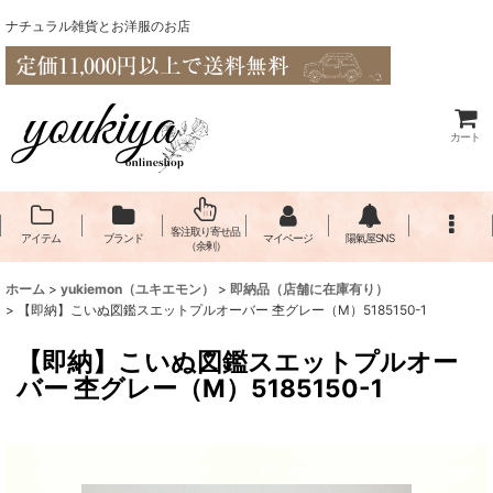
ナチュラル雑貨とお洋服のお店
カート
客注取り寄せ品
アイテム
ブランド
マイページ
陽氣屋SNS
（余剰）
ホーム
>
yukiemon（ユキエモン）
>
即納品（店舗に在庫有り）
>
【即納】こいぬ図鑑スエットプルオーバー 杢グレー（M）5185150-1
【即納】こいぬ図鑑スエットプルオー
バー 杢グレー（M）5185150-1