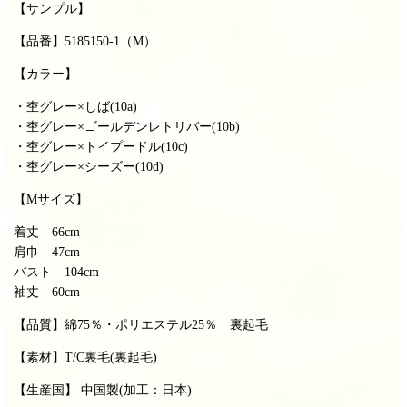
【サンプル】
【品番】5185150-1（M）
【カラー】
・杢グレー×しば(10a)
・杢グレー×ゴールデンレトリバー(10b)
・杢グレー×トイプードル(10c)
・杢グレー×シーズー(10d)
【Mサイズ】
着丈 66cm
肩巾 47cm
バスト 104cm
袖丈 60cm
【品質】
綿75％・ポリエステル25％ 裏起毛
【素材】T/C裏毛(裏起毛)
【生産国】 中国製(加工：日本)