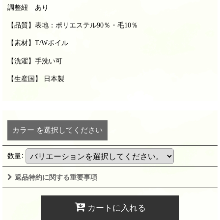
調整紐 あり
【品質】表
地：ポリエステル90％・毛10％
【
素材
】T/Wボイル
【洗濯】手洗い可
【生産国】 日本製
カラー
を選択してください
数量
:
返品特約に関する重要事項
カートに入れる