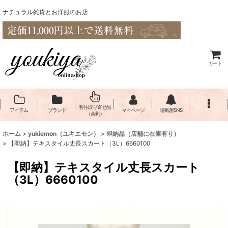
ナチュラル雑貨とお洋服のお店
カート
客注取り寄せ品
アイテム
ブランド
マイページ
陽氣屋SNS
（余剰）
ホーム
>
yukiemon（ユキエモン）
>
即納品（店舗に在庫有り）
>
【即納】テキスタイル丈長スカート（3L）6660100
【即納】テキスタイル丈長スカート
（3L）6660100