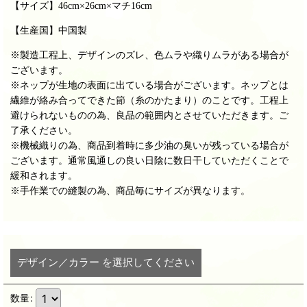
【サイズ】
46cm×26cm×マチ16cm
【生産国】中国製
※製造工程上、デザインのズレ、色ムラや織りムラがある場合が
ございます。
※ネップが生地の表面に出ている場合がございます。ネップとは
繊維が絡み合ってできた節（糸のかたまり）のことです。工程上
避けられないものの為、良品の範囲内とさせていただきます。ご
了承ください。
※機械織りの為、商品到着時に多少油の臭いが残っている場合が
ございます。通常風通しの良い日陰に数日干していただくことで
緩和されます。
※手作業での縫製の為、商品毎にサイズが異なります。
デザイン／カラー
を選択してください
数量
: