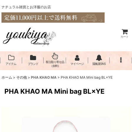
ナチュラル雑貨とお洋服のお店
カート
客注取り寄せ品
アイテム
ブランド
マイページ
陽氣屋SNS
（余剰）
ホーム
>
その他
>
PHA KHAO MA
>
PHA KHAO MA Mini bag BL×YE
PHA KHAO MA Mini bag BL×YE