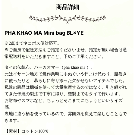
商品詳細
PHA KHAO MA Mini bag BL×YE
※2点までネコポス便対応可。
※ご自身で配送方法をご指定くださいませ。指定が無い場合は通
常配送料をいただきますこと、予めご了承ください。
タイの伝統布、パーカオマー（pha khao ma ）。
元はイサーン地方で農作業時に手ぬぐいや日よけ代わり、腰巻き
に使ったりと、暮らしに寄り添った欠かせないアイテムでした。
私達の商品は機械を使って大量生産するのではなく、引き継がれ
てきた伝統の製法で丁寧に織り、縫製までをタイで行います。
お財布やスマホなど、ちょっとそこまでにちょうどいいサイズ
感。
裏地に違う柄を使っているので、雰囲気を変えて楽しむこともで
きます。
【素材】
コットン100％