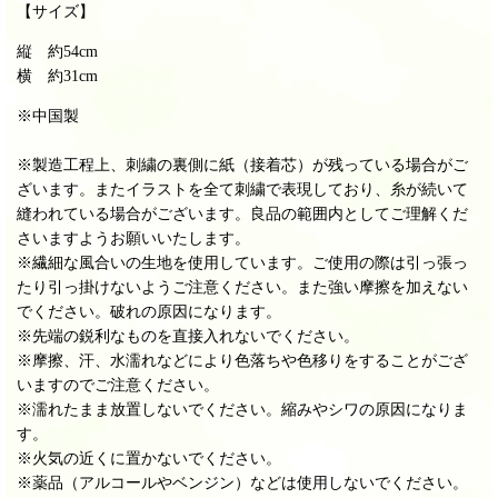
【サイズ】
縦 約54cm
横 約31cm
※中国製
※製造工程上、刺繍の裏側に紙（接着芯）が残っている場合がご
ざいます。またイラストを全て刺繍で表現しており、糸が続いて
縫われている場合がございます。良品の範囲内としてご理解くだ
さいますようお願いいたします。
※繊細な風合いの生地を使用しています。ご使用の際は引っ張っ
たり引っ掛けないようご注意ください。また強い摩擦を加えない
でください。破れの原因になります。
※先端の鋭利なものを直接入れないでください。
※摩擦、汗、水濡れなどにより色落ちや色移りをすることがござ
いますのでご注意ください。
※濡れたまま放置しないでください。縮みやシワの原因になりま
す。
※火気の近くに置かないでください。
※薬品（アルコールやベンジン）などは使用しないでください。