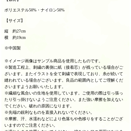
ポリエステル50%・ナイロン50%
【サイズ】
縦 約27cm
横 約19cm
※中国製
※イメージ画像はサンプル商品を使用したものです。
※製造工程上、刺繍の裏側に紙（接着芯）が残っている場合がご
ざいます。またイラストを全て刺繍で表現しており、糸が続いて
縫われている場合がございます。良品の範囲内としてご理解くだ
さいますようお願いいたします。
※繊細な風合いの生地を使用しています。ご使用の際は引っ張っ
たり引っ掛けないようご注意ください。また強い摩擦を加えない
でください。破れの原因になります。
※先端の鋭利なものを直接入れないでください。
※摩擦、汗、水濡れなどにより色落ちや色移りをすることがござ
いますのでご注意ください。