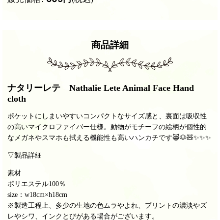
商品詳細
ナタリーレテ Nathalie Lete Animal Face Hand
cloth
ポケットにしまいやすいコンパクトなサイズ感と、裏面は吸収性
の高いマイクロファイバー仕様。動物がモチーフの絵柄が個性的
なメガネやスマホも拭える機能性も高いハンカチです😸🐶🧸✨✨✨
▽製品詳細
素材
ポリエステル100％
size：w18cm×h18cm
※製造工程上、多少の生地の色ムラやよれ、プリントの濃淡やズ
レやシワ、インクとびがある場合がございます。