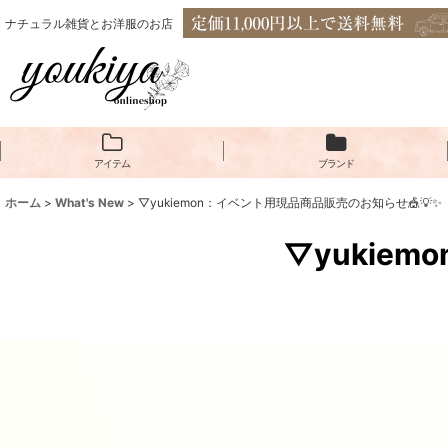
ナチュラル雑貨とお洋服のお店
アイテム
ブランド
ホーム
>
What's New
>
▽yukiemon：イベント用現品商品販売のお知らせ🎪💡✨
▽yukie