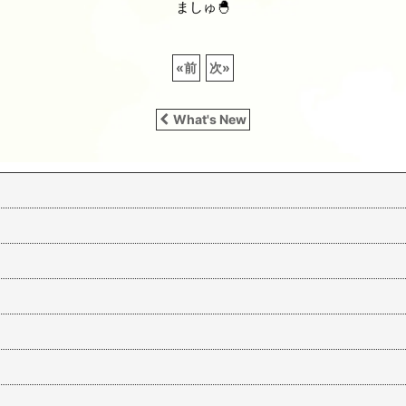
ましゅ🐣
«
前
次
»
What's New