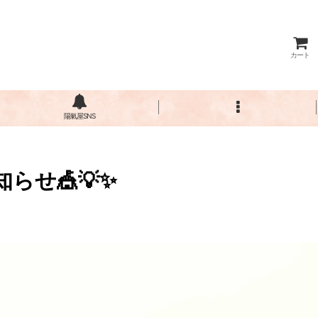
カート
陽氣屋SNS
らせ🎪💡✨