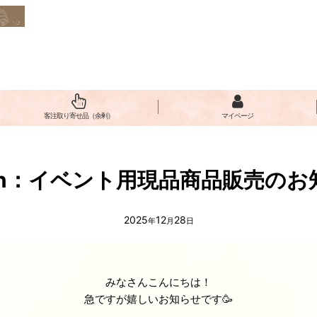
客注取り寄せ品（余剰）
マイページ
mon：イベント用現品商品販売のお知
2025
12
28
年
月
日
みなさんこんにちは！
急ですが嬉しいお知らせです🥳