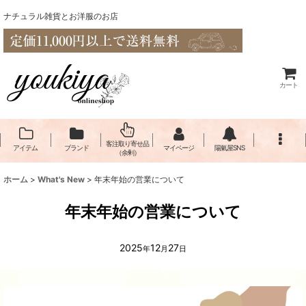
ナチュラル雑貨とお洋服のお店
カート
客注取り寄せ品
アイテム
ブランド
マイページ
陽氣屋SNS
（余剰）
ホーム
>
What's New
>
年末年始の営業について
年末年始の営業について
2025
12
27
年
月
日