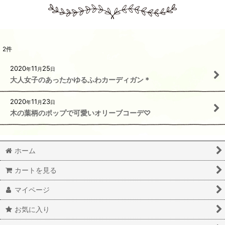
2
件
2020
11
25
年
月
日
大人女子のあったかゆるふわカーディガン＊
2020
11
23
年
月
日
木の葉柄のポップで可愛いオリーブコーデ♡
ホーム
カートを見る
マイページ
お気に入り