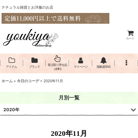
ナチュラル雑貨とお洋服のお店
カート
客注取り寄せ品
アイテム
ブランド
マイページ
陽氣屋SNS
（余剰）
ホーム
>
今日のコーデ
>
2020年11月
月別一覧
2020年
2020年11月