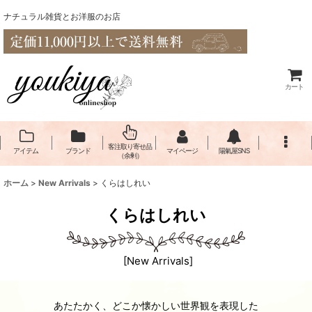
ナチュラル雑貨とお洋服のお店
カート
客注取り寄せ品
アイテム
ブランド
マイページ
陽氣屋SNS
（余剰）
ホーム
>
New Arrivals
>
くらはしれい
くらはしれい
[
New Arrivals
]
あたたかく、どこか懐かしい世界観を表現した