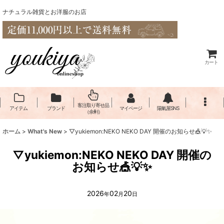
ナチュラル雑貨とお洋服のお店
カート
客注取り寄せ品
アイテム
ブランド
マイページ
陽氣屋SNS
（余剰）
ホーム
>
What's New
>
▽yukiemon:NEKO NEKO DAY 開催のお知らせ🎪💡✨
▽yukiemon:NEKO NEKO DAY 開催の
お知らせ🎪💡✨
2026
02
20
年
月
日