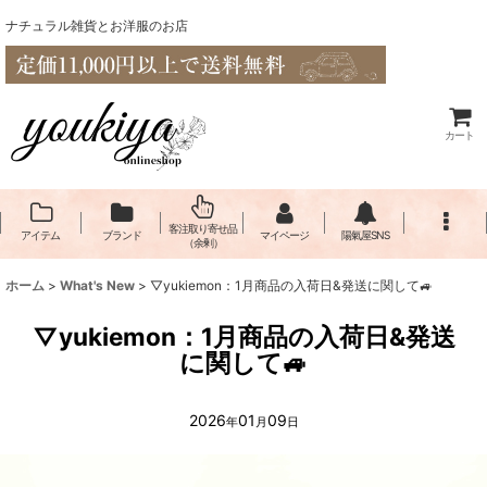
ナチュラル雑貨とお洋服のお店
カート
客注取り寄せ品
アイテム
ブランド
マイページ
陽氣屋SNS
（余剰）
ホーム
>
What's New
>
▽yukiemon：1月商品の入荷日&発送に関して🚙
▽yukiemon：1月商品の入荷日&発送
に関して🚙
2026
01
09
年
月
日