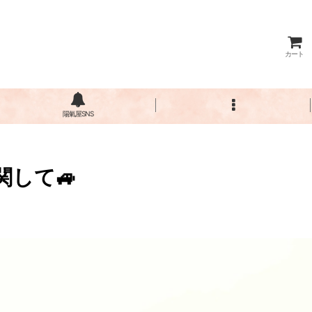
カート
陽氣屋SNS
関して🚙