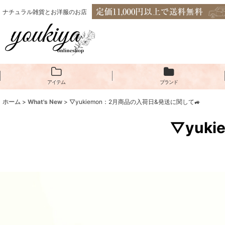
ナチュラル雑貨とお洋服のお店
アイテム
ブランド
ホーム
>
What's New
>
▽yukiemon：2月商品の入荷日&発送に関して🚙
▽yuk