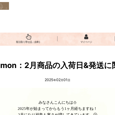
客注取り寄せ品（余剰）
マイページ
iemon：2月商品の入荷日&発送に
2025
02
01
年
月
日
みなさんこんにちは⛄
2025年が始まってからもう1ヶ月経ちますね！
2月になり福島も寒さが増してきています…🥶