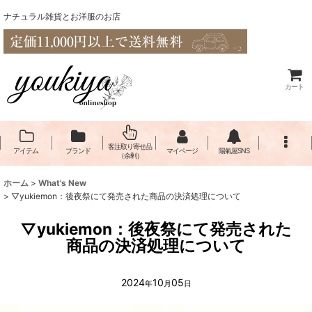
ナチュラル雑貨とお洋服のお店
カート
客注取り寄せ品
アイテム
ブランド
マイページ
陽氣屋SNS
（余剰）
ホーム
>
What's New
>
▽yukiemon：後夜祭にて発売された商品の決済処理について
▽yukiemon：後夜祭にて発売された
商品の決済処理について
2024
10
05
年
月
日