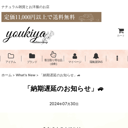
ナチュラル雑貨とお洋服のお店
カート
客注取り寄せ品
アイテム
ブランド
マイページ
陽氣屋SNS
（余剰）
ホーム
>
What's New
>
「納期遅延のお知らせ」🚙
「納期遅延のお知らせ」🚙
2024
07
30
年
月
日