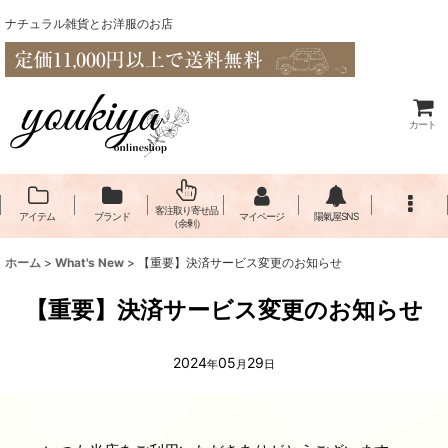
ナチュラル雑貨とお洋服のお店
カート
客注取り寄せ品
アイテム
ブランド
マイページ
陽氣屋SNS
（余剰）
ホーム
>
What's New
>
【重要】決済サービス変更のお知らせ
【重要】決済サービス変更のお知らせ
2024
05
29
年
月
日