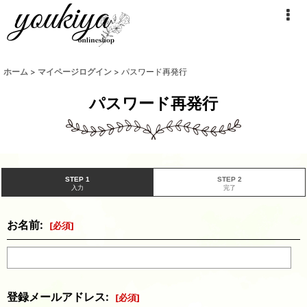
ホーム
>
マイページログイン
>
パスワード再発行
パスワード再発行
STEP 1
STEP 2
入力
完了
お名前
:
[
必須
]
登録メールアドレス
:
[
必須
]